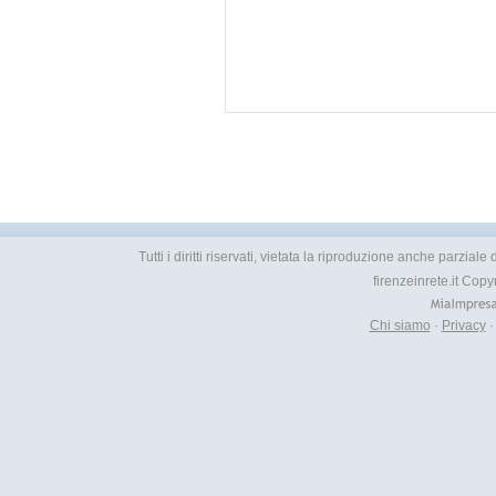
Tutti i diritti riservati, vietata la riproduzione anche parzial
firenzeinrete.it Cop
Chi siamo
·
Privacy