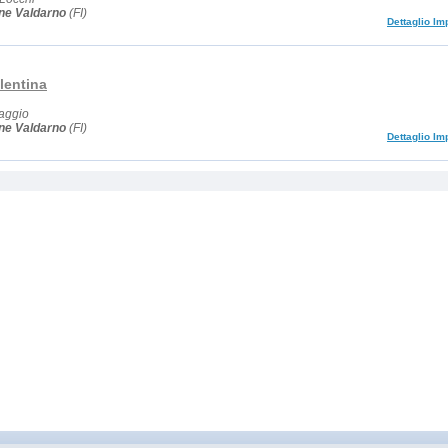
ine Valdarno
(FI)
Dettaglio Im
alentina
aggio
ine Valdarno
(FI)
Dettaglio Im