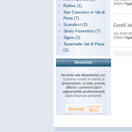
50063
Figl
Rufina (1)
San Casciano in Val di
Pesa (7)
Scandicci (2)
Cerelli V
Sesto Fiorentino (7)
Via XXIV M
Signa (3)
50063
Figl
Tavarnelle Val di Pesa
(1)
Newsletter
Iscriviti alla Newsletter
per
ricevere novità in merito a
promozioni, sconti, eventi,
offerte commerciali e
opportunità professionali
dalle Imprese presenti.