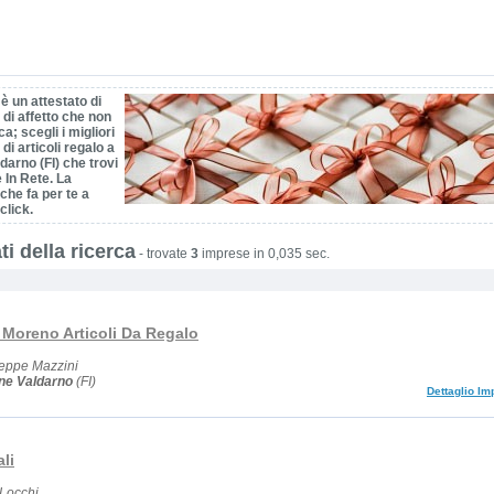
è un attestato di
 di affetto che non
ca; scegli i migliori
 di articoli regalo a
ldarno (FI) che trovi
 In Rete. La
che fa per te a
click.
ti della ricerca
-
trovate
3
imprese in 0,035 sec.
 Moreno Articoli Da Regalo
eppe Mazzini
ine Valdarno
(FI)
Dettaglio Im
li
 Locchi