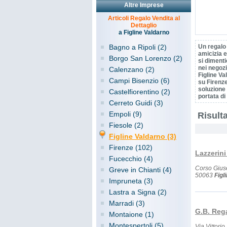
Altre Imprese
Articoli Regalo Vendita al
Dettaglio
a Figline Valdarno
Bagno a Ripoli (2)
Un regalo 
amicizia e
Borgo San Lorenzo (2)
si dimenti
nei negozi
Calenzano (2)
Figline Va
Campi Bisenzio (6)
su Firenze
soluzione 
Castelfiorentino (2)
portata di 
Cerreto Guidi (3)
Empoli (9)
Risulta
Fiesole (2)
Figline Valdarno (3)
Firenze (102)
Lazzerini
Fucecchio (4)
Corso Gius
Greve in Chianti (4)
50063
Figl
Impruneta (3)
Lastra a Signa (2)
Marradi (3)
G.B. Rega
Montaione (1)
Montespertoli (5)
Via Vittorio